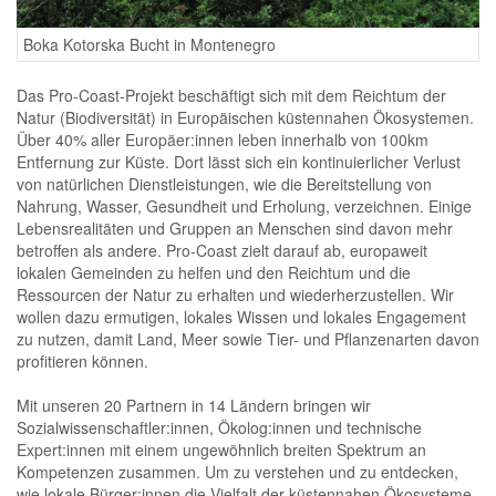
Boka Kotorska Bucht in Montenegro
Das Pro-Coast-Projekt beschäftigt sich mit dem Reichtum der
Natur (Biodiversität) in Europäischen küstennahen Ökosystemen.
Über 40% aller Europäer:innen leben innerhalb von 100km
Entfernung zur Küste. Dort lässt sich ein kontinuierlicher Verlust
von natürlichen Dienstleistungen, wie die Bereitstellung von
Nahrung, Wasser, Gesundheit und Erholung, verzeichnen. Einige
Lebensrealitäten und Gruppen an Menschen sind davon mehr
betroffen als andere. Pro-Coast zielt darauf ab, europaweit
lokalen Gemeinden zu helfen und den Reichtum und die
Ressourcen der Natur zu erhalten und wiederherzustellen. Wir
wollen dazu ermutigen, lokales Wissen und lokales Engagement
zu nutzen, damit Land, Meer sowie Tier- und Pflanzenarten davon
profitieren können.
Mit unseren 20 Partnern in 14 Ländern bringen wir
Sozialwissenschaftler:innen, Ökolog:innen und technische
Expert:innen mit einem ungewöhnlich breiten Spektrum an
Kompetenzen zusammen. Um zu verstehen und zu entdecken,
wie lokale Bürger:innen die Vielfalt der küstennahen Ökosysteme