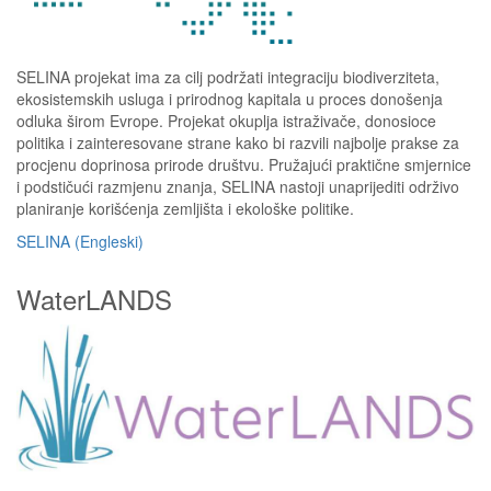
SELINA projekat ima za cilj podržati integraciju biodiverziteta,
ekosistemskih usluga i prirodnog kapitala u proces donošenja
odluka širom Evrope. Projekat okuplja istraživače, donosioce
politika i zainteresovane strane kako bi razvili najbolje prakse za
procjenu doprinosa prirode društvu. Pružajući praktične smjernice
i podstičući razmjenu znanja, SELINA nastoji unaprijediti održivo
planiranje korišćenja zemljišta i ekološke politike.
SELINA (Engleski)
WaterLANDS