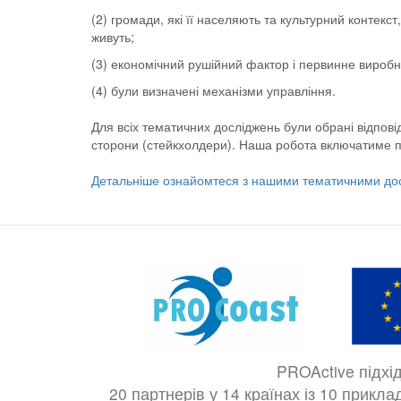
(2) громади, які її населяють та культурний контекст
живуть;
(3) економічний рушійний фактор і первинне виробн
(4) були визначені механізми управління.
Для всіх тематичних досліджень були обрані відповід
сторони (стейкхолдери). Наша робота включатиме про
Детальніше ознайомтеся з нашими тематичними до
PROActive підхі
20 партнерів у 14 країнах із 10 прикл