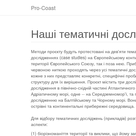
Pro-Coast
Наші тематичні досл
Методи проєкту будуть протестовані на дев'яти тем
дослідженнях (case studies) на Європейському конти
території Європейського Союзу, так і поза нею. Пр
червоною ниткою проходять через усі тематичні дос
кожне з них представляє конкретні, специфічні про
структуру для їх вирішення. Проєкт містить три дос
дослідження в північно-східній частині Атлантичного 
Адріатичному морі, одне -- на Середземномор'ї, та
дослідженню на Балтійському та Чорному морі. Во
острівні та континентальні прибережні середовища.
Для відбору тематичних досліджень (прикладів) розг
аспекти:
(1) біорізноманіття території та виклики, що йому з