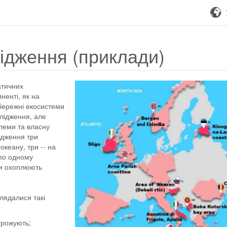
ідження (приклади)
атичних
ненті, як на
ибережні екосистеми
лідження, але
блеми та власну
лідження три
океану, три -- на
 по одному
ни охоплюють
лядалися такі
агрожують;