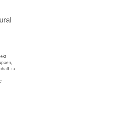
ural
jekt
ruppen,
chaft zu
e