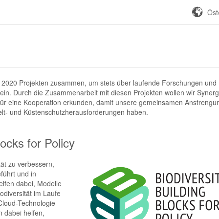
Öst
on 2020 Projekten zusammen, um stets über laufende Forschungen und
sein. Durch die Zusammenarbeit mit diesen Projekten wollen wir Synerg
n für eine Kooperation erkunden, damit unsere gemeinsamen Anstreng
elt- und Küstenschutzherausforderungen haben.
ocks for Policy
tät zu verbessern,
ührt und in
elfen dabei, Modelle
iodiversität im Laufe
 Cloud-Technologie
n dabei helfen,