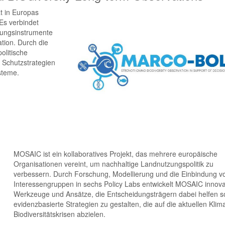
t in Europas
s verbindet
chungsinstrumente
tion. Durch die
olitische
e Schutzstrategien
steme.
MOSAIC ist ein kollaboratives Projekt, das mehrere europäische
Organisationen vereint, um nachhaltige Landnutzungspolitik zu
verbessern. Durch Forschung, Modellierung und die Einbindung v
Interessengruppen in sechs Policy Labs entwickelt MOSAIC innova
Werkzeuge und Ansätze, die Entscheidungsträgern dabei helfen so
evidenzbasierte Strategien zu gestalten, die auf die aktuellen Klim
Biodiversitätskrisen abzielen.