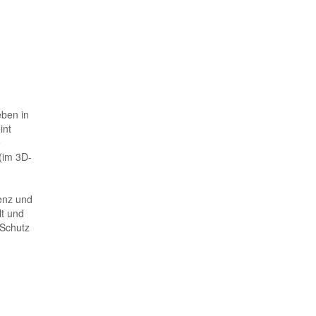
eben in
int
e
(im 3D-
genz und
lt und
 Schutz