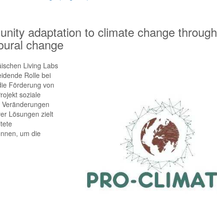
ty adaptation to climate change through
ioural change
ischen Living Labs
eidende Rolle bei
ie Förderung von
ojekt soziale
ge Veränderungen
er Lösungen zielt
tete
können, um die