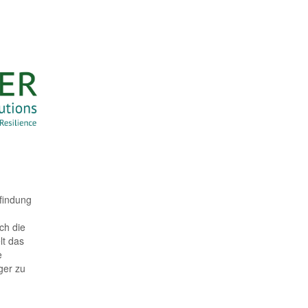
findung
ch die
lt das
e
ger zu