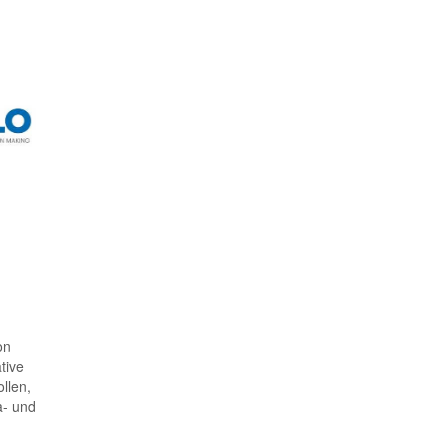
on
tive
llen,
a- und