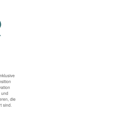
nklusive
sition
vation
n und
eren, die
t sind.